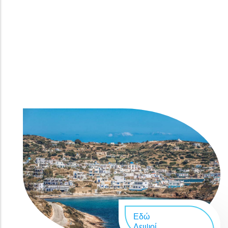
Λειψοί το νησί μας
Εδώ
Λειψοί