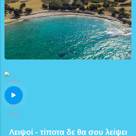
Λειψοί - τίποτα δε θα σου λείψει