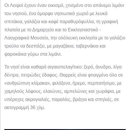
Οι Λειψοί έχουν έναν οικισμό, χτισμένο στο απάνεμο λιμάνι
του νησιού, ένα όμορφο νησιωτικό χωριό με λευκά
σπιτάκια, γαλάζια και καφέ παραθυρόφυλλα, τη γραφική
πλατεία με το Δημαρχείο και το Εκκλησιαστικό -
Λαογραφικό Μουσείο, την ολόλευκη εκκλησία με το γαλάζιο
τρούλο να δεσπόζει, με μαγαζάκια, ταβερνάκια και
ψαροκάικα γύρω στα λιμάνι.
Το νησί είναι καθαρό αιγαιοπελαγίτικο: ξερό, άνυδρο, λίγα
δέντρα, πετρώδες έδαφος. Θαρρείς είναι φτιαγμένο όλο σε
«ανθρώπινη κλίμακα», φιλόξενο, ήρεμο, περπατήσιμο, με
χαμηλούς λόφους, ελαιώνες, αμπελώνες και χωράφια, με
υπέροχες ακρογιαλιές, παραλίες, βράχια και σπηλιές, σε
ακτογραμμή 36 χλμ.